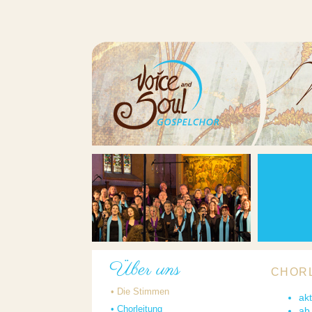
Über uns
CHOR
•
Die Stimmen
akt
•
Chorleitung
ab